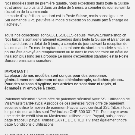
Nos modèles sont de première qualité, nous expédions dans toute la Suisse
et Etranger au plus tard dans un délai de 5 jours, à compter du jour suivant la
réception de la commande.
Le mode d'expédition standard est la Poste Suisse, remis sans signature.
Sur demande UPS peut être le mode d’expédition souhaité prix à charge de
l’acheteur.
Toute nos collections sont ACCESSIBLES depuis : wwww.turbans-shop.ch
Nos turbans sont généralement expédiés dans toute la Suisse et Etranger au
plus tard dans un délai de 5 jours, à compter du jour suivant la réception de
la commande. En cas de rupture momentanée du stock un modèle similaire
pourra être envoyé en remplacement ou le dans le cas contraire un délai de
livraison plus long sera proposé Le mode d'expédition standard est la Poste
Suisse, remis sans signature.
IMPORTANT !
La plupart de nos modèles sont conçus pour des personnes
généralement en traitement tel que chimiothérapie, radiothérapie ect..
Pour des raisons d'hygiène, nos articles ne sont donc ni repris, ni
échangés, ni envoyés à choix.
Paiement sécurisé : Notre offre de paiement sécurisé Avec SSL Utilisation de
Visa/Mastercard/Paypal A propos de ces services Notre offre de paiement
sécurisé utilise le moyen de paiement Paypal avec certificat SSL (https:) Tous
les prix de nos articles sont TVA incluse CHE-300.331.711. Pour payer avec
une carte de crédit Visa ou Mastercard, utilisez le lien Paypal, puis, dans la
page d'acceuil paypal, utilisez CARTE DE CREDIT Visitez également notre
page Conditions d’Utilisations